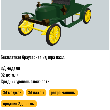
Бесплатная браузерная 3д игра пазл.
3Д модели
32 детали
Средний уровень сложности
3d модели
3d пазлы
ретро машины
средние 3д пазлы