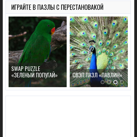
ИГРАЙТЕ В ПАЗЛЫ С ПЕРЕСТАНОВАКОЙ
SWAP PUZZLE
С
«ЗЕЛЕНЫЙ ПОПУГАЙ»
СВЭП ПАЗЛ «ПАВЛИН»
И