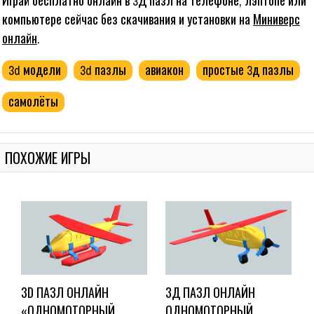
Играй бесплатно онлайн в 3Д пазл на телефоне, лэптопе или
компьютере сейчас без скачивания и установки на
Миниверс
онлайн
.
3d модели
3d пазлы
авиакон
простые 3д пазлы
самолёты
ПОХОЖИЕ ИГРЫ
3D ПАЗЛ ОНЛАЙН
3Д ПАЗЛ ОНЛАЙН
«ОДНОМОТОРНЫЙ
ОДНОМОТОРНЫЙ