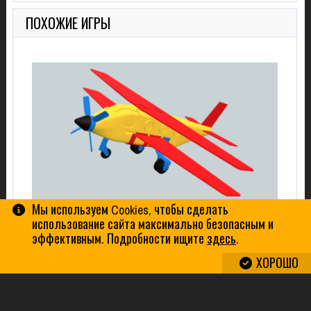
ПОХОЖИЕ ИГРЫ
Мы используем Cookies, чтобы сделать
использование сайта максимально безопасным и
3D ПАЗЛ ОНЛАЙН «ОДНОМОТОРНЫЙ БИПЛАН С
эффективным. Подробности ищите
здесь
.
ТРЁХ ОПОРНЫМ ШАССИ С НОСОВОЙ РУЛЕВОЙ
СТОЙКОЙ»
ХОРОШО