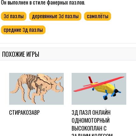
Он выполнен в стиле фанерных пазлов.
3d пазлы
деревянные 3d пазлы
самолёты
средние 3д пазлы
ПОХОЖИЕ ИГРЫ
СТИРАКОЗАВР
3Д ПАЗЛ ОНЛАЙН
ОДНОМОТОРНЫЙ
ВЫСОКОПЛАН С